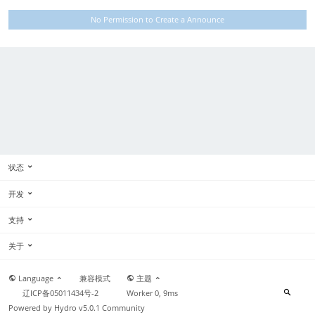
No Permission to Create a Announce
状态
开发
支持
关于
Language
兼容模式
主题
辽ICP备05011434号-2
Worker 0, 9ms
Powered by
Hydro v5.0.1
Community